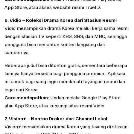
App Store, atau akses website resmi TrueID.
6. Vidio – Koleksi Drama Korea dari Stasiun Resmi
Vidio menampilkan drama Korea melalui kerja sama resmi
dengan stasiun TV seperti KBS, SBS, dan MBC, sehingga
pengguna bisa menonton konten langsung dari
sumbernya.
Beberapa judul bisa ditonton gratis, sementara beberapa
lainnya hanya tersedia bagi pengguna premium. Aplikasi
ini cocok bagi yang ingin menikmati tayangan resmi dan
legal dari Korea.
Cara mendapatkan:
Unduh melalui Google Play Store
atau App Store, atau kunjungi situs resmi Vidio.
7. Vision+ – Nonton Drakor dari Channel Lokal
Vision+ menyediakan drama Korea yang tayang di stasiun