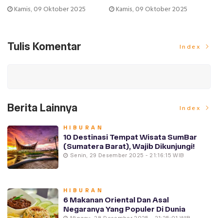
Senin, 06 Oktober 2025
Senin, 06 Oktober 2025
Tulis Komentar
Index
Berita Lainnya
Index
HIBURAN
10 Destinasi Tempat Wisata SumBar
(Sumatera Barat), Wajib Dikunjungi!
Senin, 29 Desember 2025 - 21:16:15 WIB
HIBURAN
6 Makanan Oriental Dan Asal
Negaranya Yang Populer Di Dunia