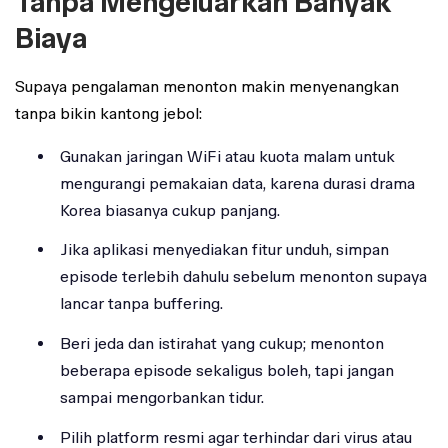
Tanpa Mengeluarkan Banyak
Biaya
Supaya pengalaman menonton makin menyenangkan
tanpa bikin kantong jebol:
Gunakan jaringan WiFi atau kuota malam untuk
mengurangi pemakaian data, karena durasi drama
Korea biasanya cukup panjang.
Jika aplikasi menyediakan fitur unduh, simpan
episode terlebih dahulu sebelum menonton supaya
lancar tanpa buffering.
Beri jeda dan istirahat yang cukup; menonton
beberapa episode sekaligus boleh, tapi jangan
sampai mengorbankan tidur.
Pilih platform resmi agar terhindar dari virus atau