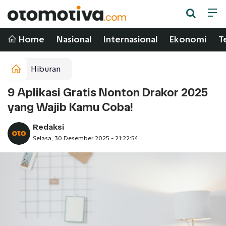
Home
Nasional
Internasional
Ekonomi
T
Hiburan
9 Aplikasi Gratis Nonton Drakor 2025
yang Wajib Kamu Coba!
Redaksi
Selasa, 30 Desember 2025 - 21:22:54