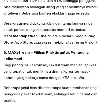
TV lokal seperti NET TV dan RTV, sehingga pengguna
bisa menonton tayangan ulang yang sebelumnya muncul
di televisi. Beberapa konten eksklusif juga tersedia.
Versi gratisnya didukung iklan, dan tampilannya ringan
untuk ponsel dengan kapasitas memori terbatas.
Cara mendapatkan:
Bisa diunduh melalui Google Play
Store, App Store, atau akses melalui situs resmi Vision+.
8. MAXstream – Pilihan Praktis untuk Pengguna
Telkomsel
Bagi pengguna Telkomsel, MAXstream menjadi aplikasi
yang tepat untuk menikmati drama Korea, termasuk
konten yang bekerja sama dengan KBS atau Viu.
Beberapa judul bisa diakses tanpa kuota tambahan bagi
pengguna paket MAXstream, sehingga lebih hemat dan
praktis.