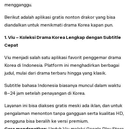
mengganggu.
Berikut adalah aplikasi gratis nonton drakor yang bisa
diandalkan untuk menikmati drama Korea kapan pun.
1. Viu – Koleksi Drama Korea Lengkap dengan Subtitle
Cepat
Viu menjadi salah satu aplikasi favorit penggemar drama
Korea di Indonesia. Platform ini menghadirkan berbagai
judul, mulai dari drama terbaru hingga yang klasik.
Subtitle bahasa Indonesia biasanya muncul dalam waktu
8–24 jam setelah penayangan di Korea.
Layanan ini bisa diakses gratis meski ada iklan, dan untuk
pengalaman menonton tanpa gangguan serta kualitas HD,
pengguna bisa beralih ke versi premium.
Cara mendapatkan:
Unduh Viu melalui Google Play Store,