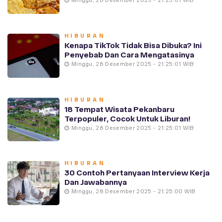
Minggu, 28 Desember 2025 - 21:25:01 WIB
HIBURAN
Kenapa TikTok Tidak Bisa Dibuka? Ini
Penyebab Dan Cara Mengatasinya
Minggu, 28 Desember 2025 - 21:25:01 WIB
HIBURAN
18 Tempat Wisata Pekanbaru
Terpopuler, Cocok Untuk Liburan!
Minggu, 28 Desember 2025 - 21:25:01 WIB
HIBURAN
30 Contoh Pertanyaan Interview Kerja
Dan Jawabannya
Minggu, 28 Desember 2025 - 21:25:00 WIB