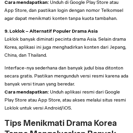
Cara mendapatkan:
Unduh di Google Play Store atau
App Store, dan pastikan login dengan nomor Telkomsel
agar dapat menikmati konten tanpa kuota tambahan.
9. Loklok – Alternatif Populer Drama Asia
Loklok banyak diminati pecinta drama Asia. Selain drama
Korea, aplikasi ini juga menghadirkan konten dari Jepang,
China, dan Thailand.
Interface-nya sederhana dan banyak judul bisa ditonton
secara gratis. Pastikan mengunduh versi resmi karena ada
banyak versi tiruan yang beredar.
Cara mendapatkan:
Unduh aplikasi resmi dari Google
Play Store atau App Store, atau akses melalui situs resmi
Loklok untuk versi Android/iOS.
Tips Menikmati Drama Korea