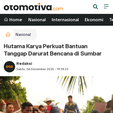
Home
Nasional
Internasional
Ekonomi
T
Nasional
Hutama Karya Perkuat Bantuan
Tanggap Darurat Bencana di Sumbar
Redaksi
Sabtu, 06 Desember 2025 - 19:39:23