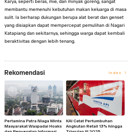
Karya, seperti beras, mie, dan minyak goreng, sangat
membantu memenuhi kebutuhan makan keluarga di masa
sulit. Ia berharap dukungan berupa alat berat dan genset
yang disiapkan dapat mempercepat pemulihan di Nagari
Katapiang dan sekitarnya, sehingga warga dapat kembali
beraktivitas dengan lebih tenang.
Rekomendasi
Index
Pertamina Patra Niaga Minta
KAI Catat Pertumbuhan
BE
Masyarakat Waspadai Hoaks
Angkutan Retail 13% hingga
P
dan Penyesatan Informasi
Triwulan III 2O25
M