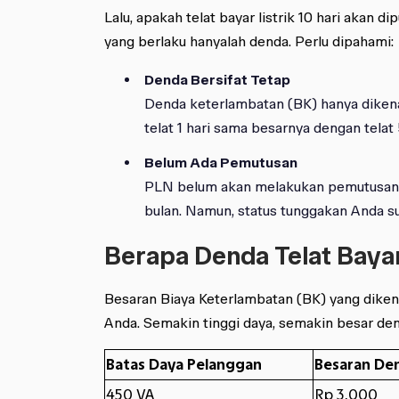
Lalu, apakah telat bayar listrik 10 hari akan 
yang berlaku hanyalah denda. Perlu dipahami:
Denda Bersifat Tetap
Denda keterlambatan (BK) hanya dikenak
telat 1 hari sama besarnya dengan telat 
Belum Ada Pemutusan
PLN belum akan melakukan pemutusan al
bulan. Namun, status tunggakan Anda su
Berapa Denda Telat Bayar
Besaran Biaya Keterlambatan (BK) yang dikena
Anda. Semakin tinggi daya, semakin besar den
Batas Daya Pelanggan
Besaran Den
450 VA
Rp 3.000