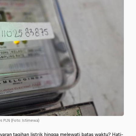
us PLN (Foto: Istimewa)
aran tagihan listrik hingga melewati batas waktu? Hati-